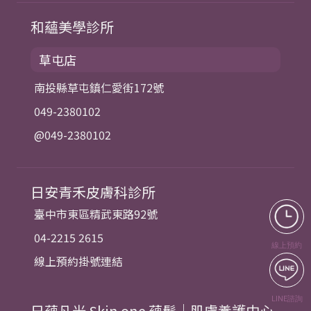
和蘊美學診所
草屯店
南投縣草屯鎮仁愛街172號
049-2380102
@049-2380102
日安青禾皮膚科診所
臺中市東區精武東路92號
04-2215 2615
線上預約
線上預約掛號連結
LINE諮詢
日蘊凡光 Skin one 蘊髮｜肌膚養護中心