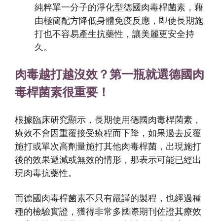
純粹單一分子的淨化型
德國肉毒桿菌素
，藉
由極簡配方降低身體免疫反應，即使長期施
打也不容易產生抗藥性，讓美麗更安全持
久。
肉毒越打越沒效？第一瓶就選德國肉
毒桿菌素很重要！
根據臨床研究顯示，長期使用
德國肉毒桿菌素
，
療效不會因重覆接受療程而下降，如果過去反覆
施打或單次高劑量施打其他肉毒桿菌，出現施打
後的效果遞減或無效的情形，那表示可能已經出
現肉毒抗藥性。
而
德國肉毒桿菌素
不只有嚴謹的製程，也經過種
種的檢驗實證，獲得非常多國際期刊佐證其療效