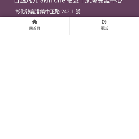
彰化縣鹿港鎮中正路 242-1 號
04-7788990
回首頁
電話
@04-7788990
醫美診所
醫美診所推薦
彰化醫美診所
彰化醫美診所推薦
鹿港醫美診所
斗六醫美診所
Designed by
揚京快客
Copyright © 2026
..
累積人氣: 354878