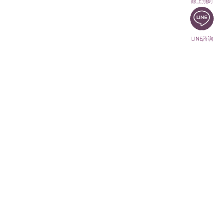
線上預約
LINE諮詢
日安青禾皮膚科診所
臺中市東區精武東路92號