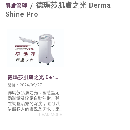
德瑪莎肌膚之光 Derma
肌膚管理
Shine Pro
德瑪莎肌膚之光 Derma
Shine Pro | 肌膚管理 |
發佈：2024/09/27
彰化肌膚管理 | 斗六肌
德瑪莎肌膚之光，智慧型定
膚管理
點制量及設定自動注射、彈
性調整治療的深度，還可以
依照客人的膚況及需求，來
替換治療內容物。微小針劑
可將滿滿的精華注射滲入肌
底，讓肌膚恢復原有的水